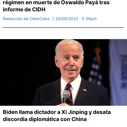
régimen en muerte de Oswaldo Payá tras
informe de CIDH
Redacción de CiberCuba
24/06/2023 - 5:39pm
Biden llama dictador a Xi Jinping y desata
discordia diplomática con China