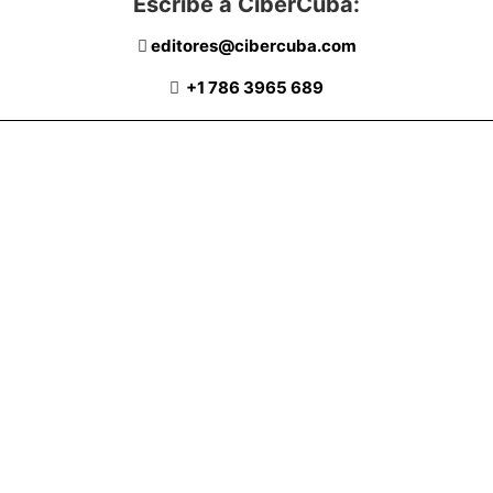
Escribe a CiberCuba:
editores@cibercuba.com
+1 786 3965 689