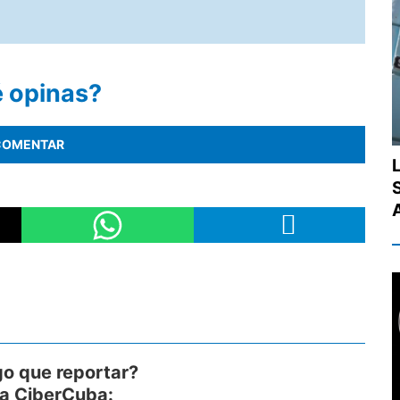
 opinas?
COMENTAR
A
go que reportar?
 a CiberCuba: