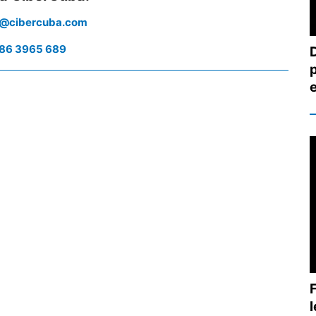
s@cibercuba.com
786 3965 689