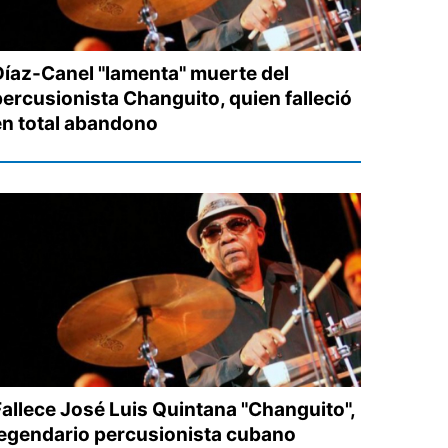
Díaz-Canel "lamenta" muerte del
percusionista Changuito, quien falleció
en total abandono
Fallece José Luis Quintana "Changuito",
legendario percusionista cubano