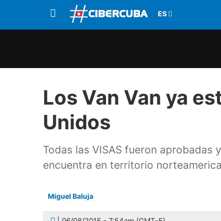
Los Van Van ya es
Unidos
Todas las VISAS fueron aprobadas y
encuentra en territorio norteameric
Miguel Baluja
| 06/08/2015 - 7:54am (GMT-5)