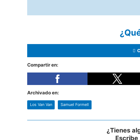
¿Qué
Compartir en:
Archivado en:
Los Van Van
Samuel Formell
¿Tienes al
Escribe