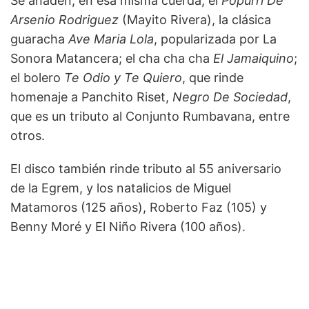
Se añaden, en esa misma cuerda, el
Popurrí De
Arsenio Rodriguez
(Mayito Rivera), la clásica
guaracha
Ave Maria Lola
, popularizada por La
Sonora Matancera; el cha cha cha
El Jamaiquino
;
el bolero
Te Odio y Te Quiero
, que rinde
homenaje a Panchito Riset,
Negro De Sociedad
,
que es un tributo al Conjunto Rumbavana, entre
otros.
El disco también rinde tributo al 55 aniversario
de la Egrem, y los natalicios de Miguel
Matamoros (125 años), Roberto Faz (105) y
Benny Moré y El Niño Rivera (100 años).