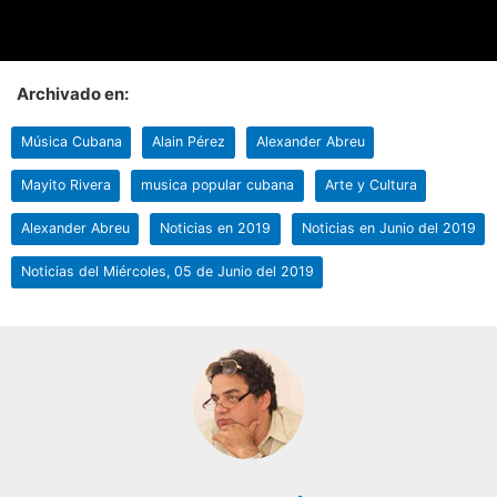
Archivado en:
Música Cubana
Alain Pérez
Alexander Abreu
Mayito Rivera
musica popular cubana
Arte y Cultura
Alexander Abreu
Noticias en 2019
Noticias en Junio del 2019
Noticias del Miércoles, 05 de Junio del 2019