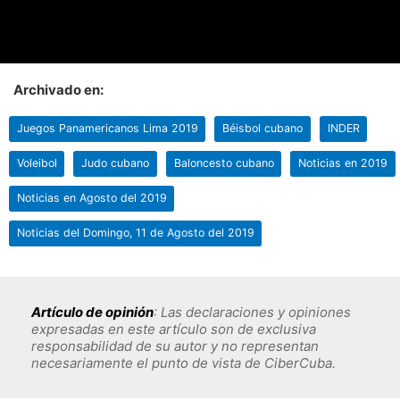
Archivado en:
Juegos Panamericanos Lima 2019
Béisbol cubano
INDER
Voleibol
Judo cubano
Baloncesto cubano
Noticias en 2019
Noticias en Agosto del 2019
Noticias del Domingo, 11 de Agosto del 2019
Artículo de opinión
: Las declaraciones y opiniones
expresadas en este artículo son de exclusiva
responsabilidad de su autor y no representan
necesariamente el punto de vista de CiberCuba.