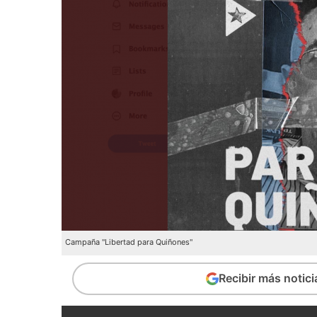
Campaña "Libertad para Quiñones"
Recibir más notic