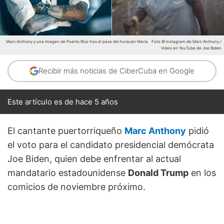
Marc Anthony y una imagen de Puerto Rico tras el paso del huracán María
Foto © Instagram de Marc Anthony /
Video en YouTube de Joe Biden
Recibir más noticias de CiberCuba en Google
Este artículo es de hace 5 años
El cantante puertorriqueño
Marc Anthony
pidió
el voto para el candidato presidencial demócrata
Joe Biden, quien debe enfrentar al actual
mandatario estadounidense
Donald Trump
en los
comicios de noviembre próximo.