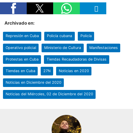
Archivado en:
Represión en Cuba
Policía cubana
Policía
Operativo policial
Ministerio de Cultura
Manifestaciones
Protestas en Cuba
Tiendas Recaudadoras de Divisas
Tiendas en Cuba
27N
Noticias en 2020
Noticias en Diciembre del 2020
Noticias del Miércoles, 02 de Diciembre del 2020