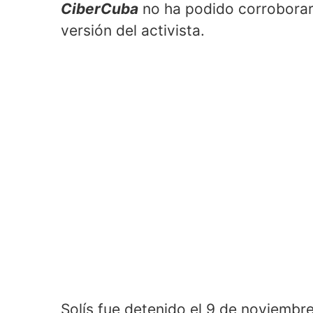
CiberCuba
no ha podido corroborar 
versión del activista.
Solís fue detenido el 9 de noviembr