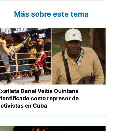
Más sobre este tema
xatleta Dariel Veitía Quintana
identificado como represor de
activistas en Cuba