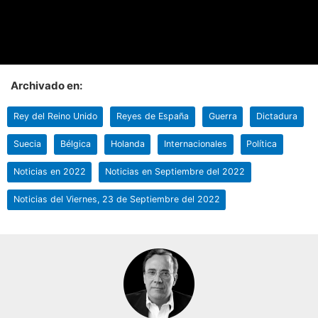
Archivado en:
Rey del Reino Unido
Reyes de España
Guerra
Dictadura
Suecia
Bélgica
Holanda
Internacionales
Política
Noticias en 2022
Noticias en Septiembre del 2022
Noticias del Viernes, 23 de Septiembre del 2022