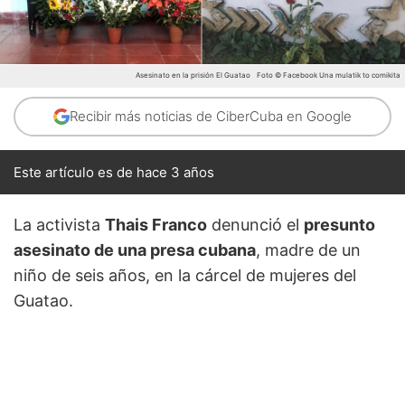
Asesinato en la prisión El Guatao
Foto © Facebook Una mulatik to comikita
Recibir más noticias de CiberCuba en Google
Este artículo es de hace 3 años
La activista
Thais Franco
denunció el
presunto
asesinato de una presa cubana
, madre de un
niño de seis años, en la cárcel de mujeres del
Guatao.