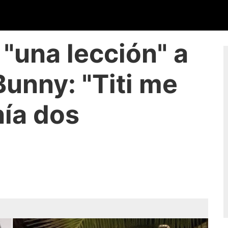
a "una lección" a
unny: "Titi me
nía dos