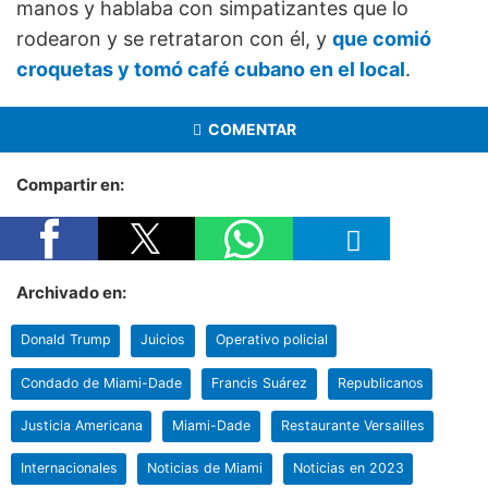
manos y hablaba con simpatizantes que lo
rodearon y se retrataron con él, y
que comió
croquetas y tomó café cubano en el local
.
COMENTAR
Compartir en:
Archivado en:
Donald Trump
Juicios
Operativo policial
Condado de Miami-Dade
Francis Suárez
Republicanos
Justicia Americana
Miami-Dade
Restaurante Versailles
Internacionales
Noticias de Miami
Noticias en 2023