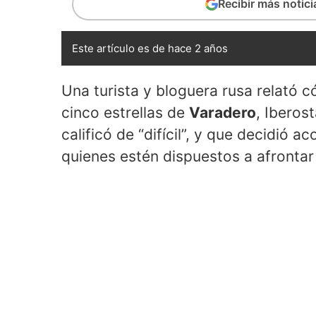
Recibir más notic
Este artículo es de hace 2 años
Una turista y bloguera rusa relató c
cinco estrellas de
Varadero
, Iberos
calificó de “difícil”, y que decidió
quienes estén dispuestos a afrontar 