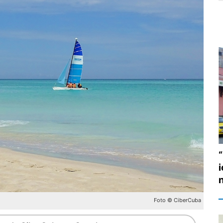
i
Foto © CiberCuba