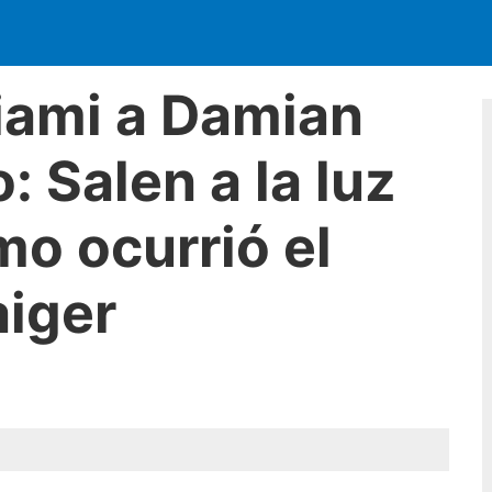
iami a Damian
 Salen a la luz
mo ocurrió el
aiger