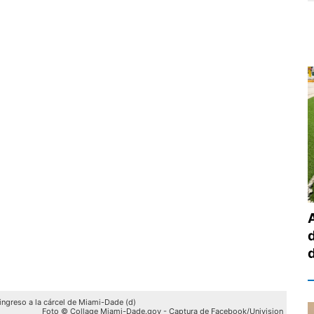
d
ngreso a la cárcel de Miami-Dade (d)
Foto © Collage Miami-Dade.gov - Captura de Facebook/Univision