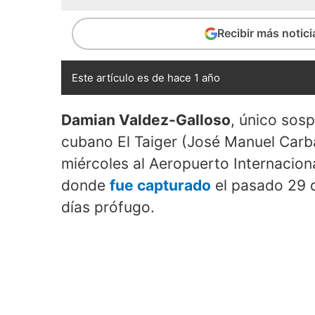
Recibir más notic
Este artículo es de hace 1 año
Damian Valdez-Galloso
, único sos
cubano El Taiger (José Manuel Carbaj
miércoles al Aeropuerto Internacio
donde
fue capturado
el pasado 29 
días prófugo.