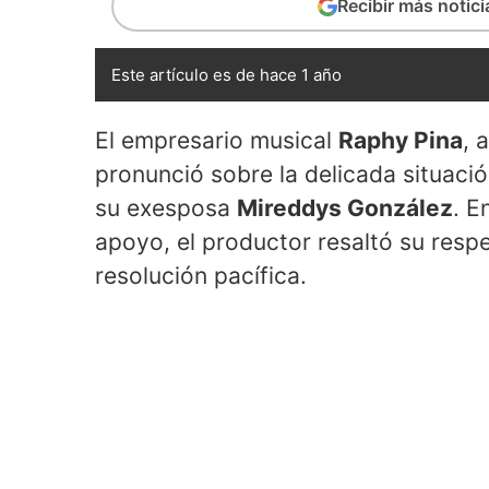
Recibir más notic
Este artículo es de hace 1 año
El empresario musical
Raphy Pina
, 
pronunció sobre la delicada situació
su exesposa
Mireddys González
. E
apoyo, el productor resaltó su res
resolución pacífica.