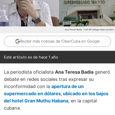
Ana Teresa Badia
Foto © Collage redes sociales
Recibir más noticias de CiberCuba en Google
Este artículo es de hace 1 año
La periodista oficialista
Ana Teresa Badia
generó
debate en redes sociales tras expresar su
inconformidad con la
apertura de un
supermercado en dólares, ubicado en los bajos
del hotel Gran Muthu Habana
, en la capital
cubana.