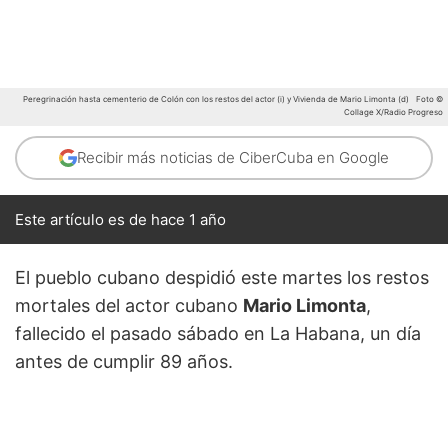
Peregrinación hasta cementerio de Colón con los restos del actor (i) y Vivienda de Mario Limonta (d)
Foto ©
Collage X/Radio Progreso
Recibir más noticias de CiberCuba en Google
Este artículo es de hace 1 año
El pueblo cubano despidió este martes los restos
mortales del actor cubano
Mario Limonta
,
fallecido el pasado sábado en La Habana, un día
antes de cumplir 89 años.