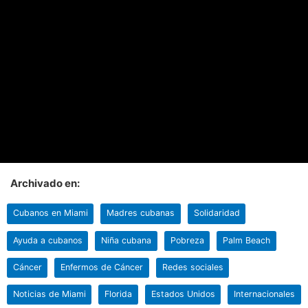
Archivado en:
Cubanos en Miami
Madres cubanas
Solidaridad
Ayuda a cubanos
Niña cubana
Pobreza
Palm Beach
Cáncer
Enfermos de Cáncer
Redes sociales
Noticias de Miami
Florida
Estados Unidos
Internacionales