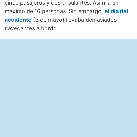
cinco pasajeros y dos tripulantes. Asimila un
máximo de 16 personas. Sin embargo,
el día del
accidente
(3 de mayo) llevaba demasiados
navegantes a bordo.