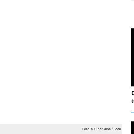
Foto © CiberCuba / Sora