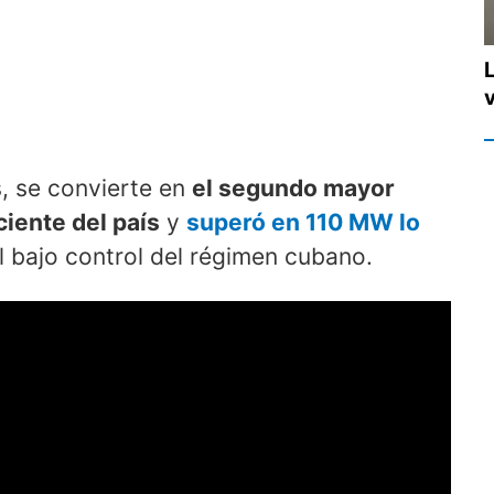
s, se convierte en
el segundo mayor
ciente del país
y
superó en 110 MW lo
l bajo control del régimen cubano.