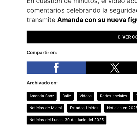
En cuestión de minutos, el video a
comentarios celebrando la seguridad
transmite
Amanda con su nueva fig
VER C
Compartir en:
Archivado en:
Amanda Sanz
Baile
Videos
Redes sociales
Noticias de Miami
Estados Unidos
Noticias en 202
Noticias del Lunes, 30 de Junio del 2025