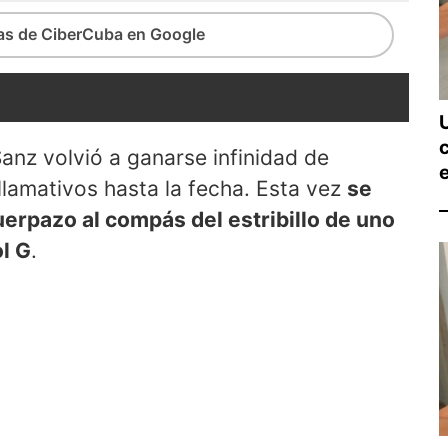
ias de CiberCuba en Google
U
nz volvió a ganarse infinidad de
lamativos hasta la fecha. Esta vez
se
erpazo al compás del estribillo de uno
l G
.