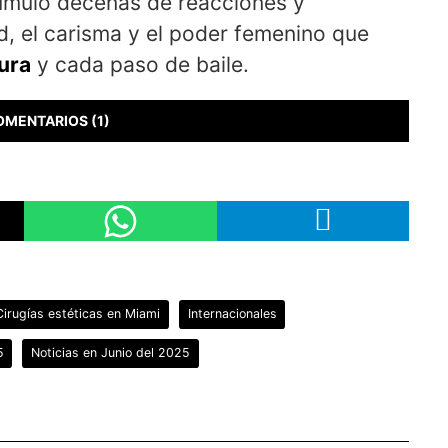
cumuló decenas de reacciones y
, el carisma y el poder femenino que
ura
y cada paso de baile.
OMENTARIOS (1)
Cirugías estéticas en Miami
Internacionales
5
Noticias en Junio del 2025