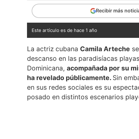
Recibir más notic
Este artículo es de hace 1 año
La actriz cubana
Camila Arteche
se
descanso en las paradisíacas playa
Dominicana,
acompañada por su mis
ha revelado públicamente.
Sin emba
en sus redes sociales es su espectac
posado en distintos escenarios play