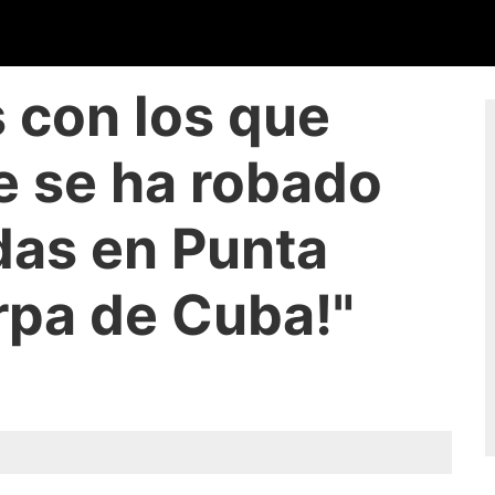
s con los que
e se ha robado
das en Punta
rpa de Cuba!"