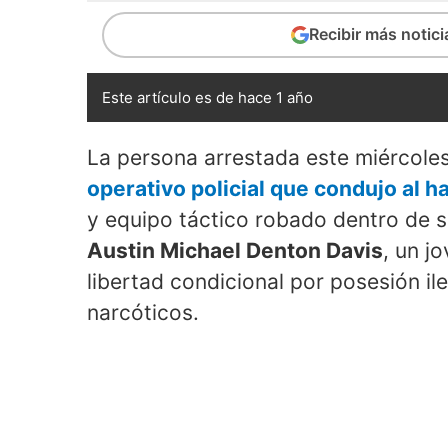
Recibir más notic
Este artículo es de hace 1 año
La persona arrestada este miércoles
operativo policial que condujo al h
y equipo táctico robado dentro de s
Austin Michael Denton Davis
, un j
libertad condicional por posesión il
narcóticos.