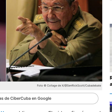
R
Foto © Collage de X/@SenRickScott/Cubadebate
ias de CiberCuba en Google