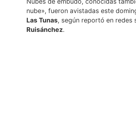
Nubes de embudo, conocidas tambié
nube», fueron avistadas este domin
Las Tunas
, según reportó en redes
Ruisánchez
.