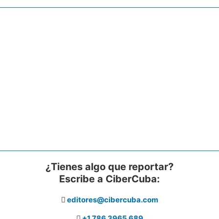
¿Tienes algo que reportar?
Escribe a CiberCuba:
editores@cibercuba.com
+1 786 3965 689