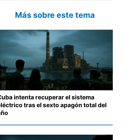
Más sobre este tema
Cuba intenta recuperar el sistema
léctrico tras el sexto apagón total del
año