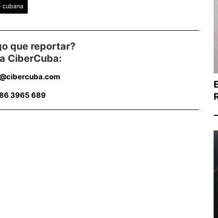
e cubana
go que reportar?
 a CiberCuba:
s@cibercuba.com
786 3965 689