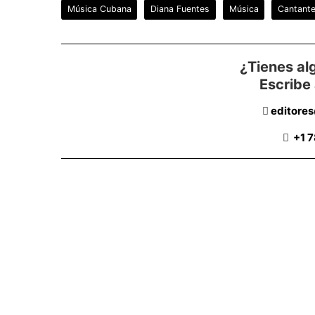
Música Cubana
Diana Fuentes
Música
Cantant
¿Tienes al
Escribe
editore
+1 