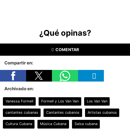
¿Qué opinas?
COMENTAR
Compartir en:
Archivado en:
Vanessa Formell
Formell y Los Van Van
Los Van Van
cantantes cubanas
Cantantes cubanos
Artistas cubanos
Cultura Cubana
Música Cubana
Salsa cubana