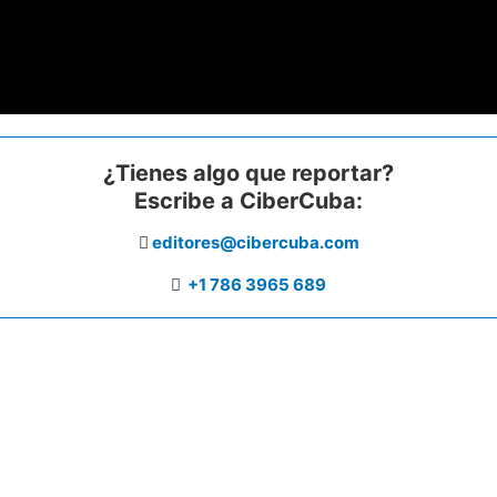
¿Tienes algo que reportar?
Escribe a CiberCuba:
editores@cibercuba.com
+1 786 3965 689