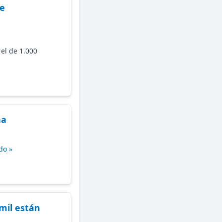
de
 el de 1.000
na
do »
mil están