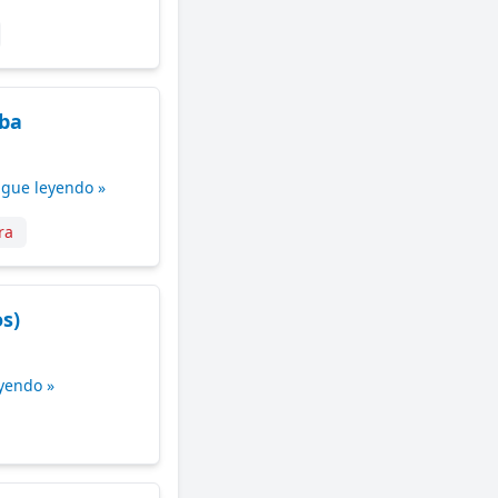
uba
igue leyendo »
ra
s)
yendo »