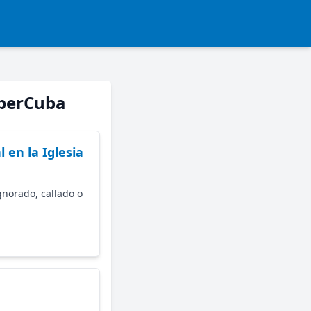
iberCuba
 en la Iglesia
gnorado, callado o