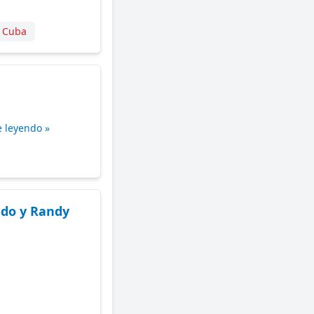
 Cuba
e leyendo »
gado y Randy