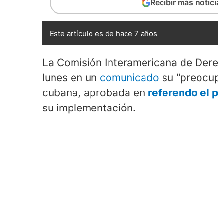
Recibir más notic
Este artículo es de hace 7 años
La Comisión Interamericana de Der
lunes en un
comunicado
su "preocup
cubana, aprobada en
referendo el 
su implementación.