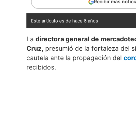
Recibir más notic
Este artículo es de hace 6 años
La
directora general de mercadotec
Cruz,
presumió de la fortaleza del s
cautela ante la propagación del
cor
recibidos.