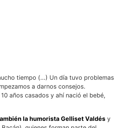
mucho tiempo (...) Un día tuvo problemas
 empezamos a darnos consejos.
10 años casados y ahí nació el bebé,
también la humorista Gelliset Valdés
y
l Bacán), quienes forman parte del