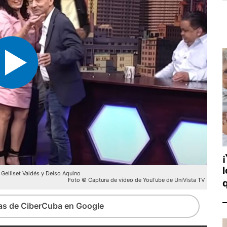
Gelliset Valdés y Delso Aquino
Foto © Captura de video de YouTube de UniVista TV
ias de CiberCuba en Google