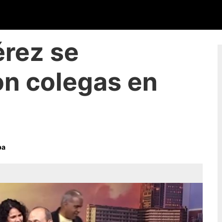
érez se
on colegas en
ba