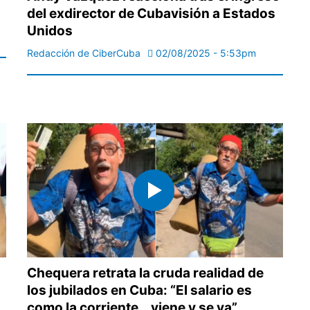
del exdirector de Cubavisión a Estados
Unidos
Redacción de CiberCuba
02/08/2025 - 5:53pm
Chequera retrata la cruda realidad de
los jubilados en Cuba: “El salario es
como la corriente… viene y se va”