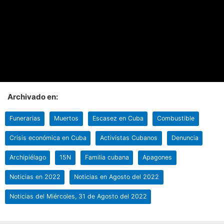
Archivado en:
Funerarias
Muertos
Escasez en Cuba
Combustible
Crisis económica en Cuba
Activistas Cubanos
Denuncia
Archipiélago
15N
Familia cubana
Apagones
Noticias en 2022
Noticias en Agosto del 2022
Noticias del Miércoles, 31 de Agosto del 2022