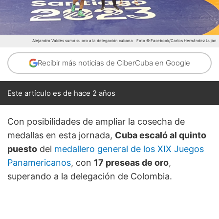
Alejandro Valdés sumó su oro a la delegación cubana
Foto © Facebook/Carlos Hernández Luján
Recibir más noticias de CiberCuba en Google
Este artículo es de hace 2 años
Con posibilidades de ampliar la cosecha de
medallas en esta jornada,
Cuba escaló al quinto
puesto
del
medallero general de los XIX Juegos
Panamericanos
, con
17 preseas de oro
,
superando a la delegación de Colombia.