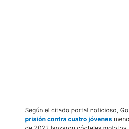
Según el citado portal noticioso, G
prisión contra cuatro jóvenes
menor
de 2022 lanzaron cócteles molotov co