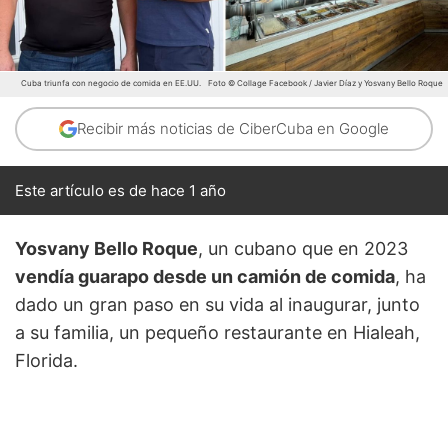
Cuba triunfa con negocio de comida en EE.UU.
Foto © Collage Facebook / Javier Díaz y Yosvany Bello Roque
Recibir más noticias de CiberCuba en Google
Este artículo es de hace 1 año
Yosvany Bello Roque
, un cubano que en 2023
vendía guarapo desde un camión de comida
, ha
dado un gran paso en su vida al inaugurar, junto
a su familia, un pequeño restaurante en Hialeah,
Florida.