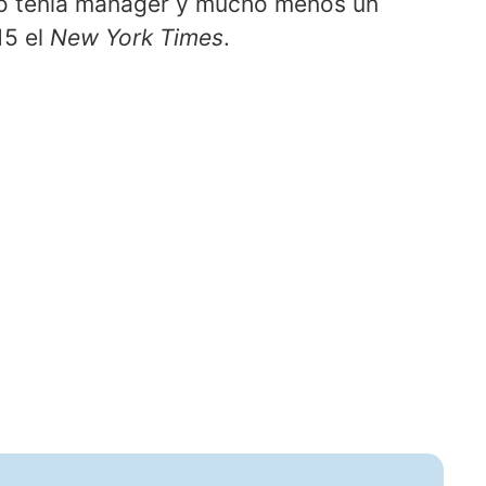
no tenía mánager y mucho menos un
15 el
New York Times
.