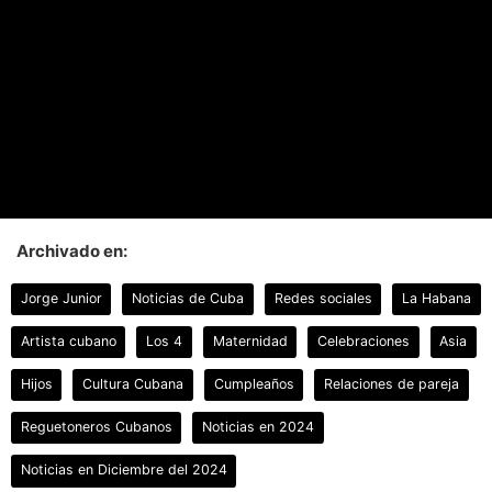
Archivado en:
Jorge Junior
Noticias de Cuba
Redes sociales
La Habana
Artista cubano
Los 4
Maternidad
Celebraciones
Asia
Hijos
Cultura Cubana
Cumpleaños
Relaciones de pareja
Reguetoneros Cubanos
Noticias en 2024
Noticias en Diciembre del 2024