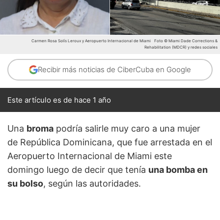
Carmen Rosa Solís Leroux y Aeropuerto Internacional de Miami
Foto © Miami Dade Corrections &
Rehabilitation (MDCR) y redes sociales
Recibir más noticias de CiberCuba en Google
Este artículo es de hace 1 año
Una
broma
podría salirle muy caro a una mujer
de República Dominicana, que fue arrestada en el
Aeropuerto Internacional de Miami este
domingo luego de decir que tenía
una bomba en
su bolso
, según las autoridades.