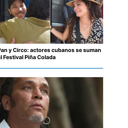
Pan y Circo: actores cubanos se suman
l Festival Piña Colada