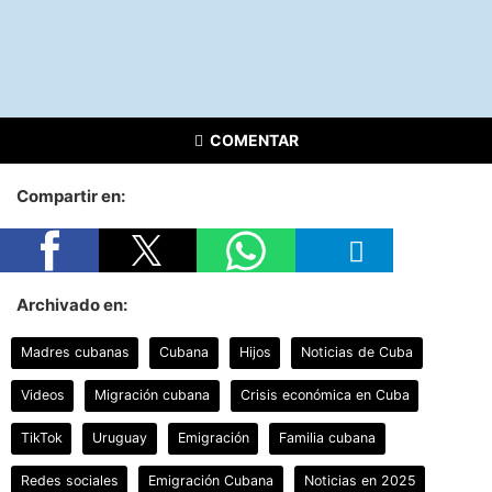
COMENTAR
Compartir en:
Archivado en:
Madres cubanas
Cubana
Hijos
Noticias de Cuba
Videos
Migración cubana
Crisis económica en Cuba
TikTok
Uruguay
Emigración
Familia cubana
Redes sociales
Emigración Cubana
Noticias en 2025