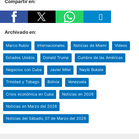
Compartir en:
Archivado en:
Marco Rubio
Internacionales
Noticias de Miami
Videos
Estados Unidos
Donald Trump
Cumbre de las Américas
Negocios con Cuba
Javier Milei
Nayib Bukele
Trinidad y Tobago
Bolivia
Venezuela
Crisis económica en Cuba
Noticias en 2026
Noticias en Marzo del 2026
Noticias del Sábado, 07 de Marzo del 2026