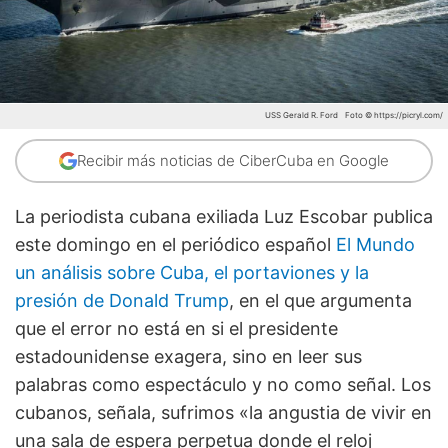
USS Gerald R. Ford
Foto © https://picryl.com/
Recibir más noticias de CiberCuba en Google
La periodista cubana exiliada Luz Escobar publica
este domingo en el periódico español
El Mundo
un análisis sobre Cuba, el portaviones y la
presión de Donald Trump
, en el que argumenta
que el error no está en si el presidente
estadounidense exagera, sino en leer sus
palabras como espectáculo y no como señal. Los
cubanos, señala, sufrimos «la angustia de vivir en
una sala de espera perpetua donde el reloj