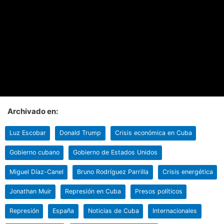
Archivado en:
Luz Escobar
Donald Trump
Crisis económica en Cuba
Gobierno cubano
Gobierno de Estados Unidos
Miguel Díaz-Canel
Bruno Rodríguez Parrilla
Crisis energética
Jonathan Muir
Represión en Cuba
Presos políticos
Represión
España
Noticias de Cuba
Internacionales