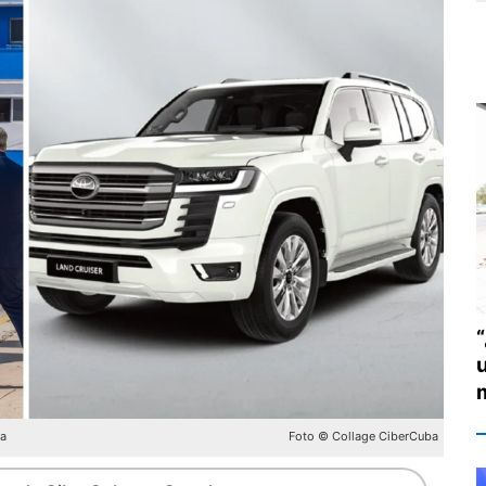
ba
Foto © Collage CiberCuba