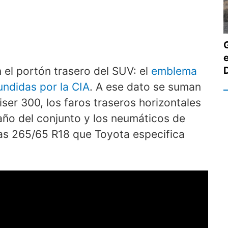
n el portón trasero del SUV: el
emblema
undidas por la CIA
. A ese dato se suman
iser 300, los faros traseros horizontales
maño del conjunto y los neumáticos de
ntas 265/65 R18 que Toyota especifica