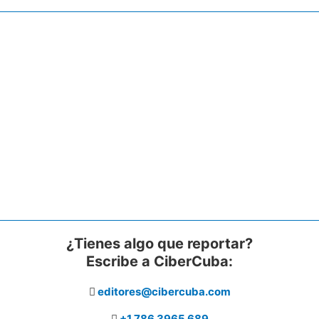
¿Tienes algo que reportar?
Escribe a CiberCuba:
editores@cibercuba.com
+1 786 3965 689