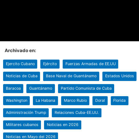
Archivado en:
Ejercito Cubano
Ejército
Fuerzas Armadas de EE.UU
Noticias de Cuba
Base Naval de Guantánamo
Estados Unidos
Baracoa
Guantánamo
Partido Comunista de Cuba
Washington
La Habana
Marco Rubio
Doral
Florida
Administración Trump
Relaciones Cuba-EE.UU.
Militares cubanos
Noticias en 2026
Noticias en Mayo del 2026